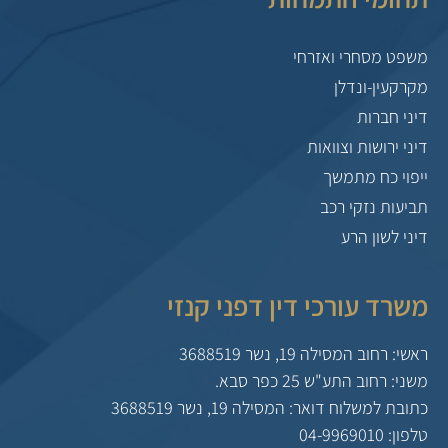
משפט מסחרי ואזרחי
מקרקעין-ונדלן
דיני חברות
דיני ירושות וצוואות
ייפוי כח מתמשך
תביעות נזקי רכב
דיני לשון הרע
משרד עורכי דין דפני קנזי
ראשי: רחוב המסילה 19, נשר 3688519
משני: רחוב התע"ש 25 כפר סבא.
כתובת למשלוח דואר: המסילה 19, נשר 3688519
טלפון: 04-9969010